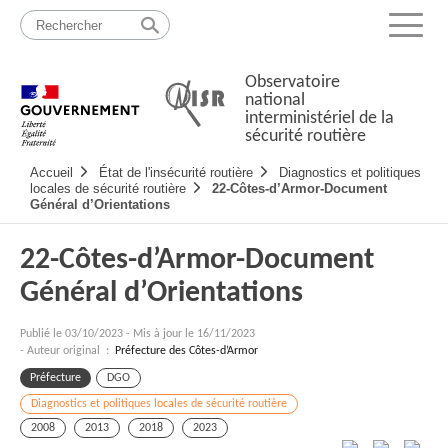
Passer
Plan
au
du
Menu
contenu
site
Observatoire
national
interministériel de la
sécurité routière
Navigation
Accueil
État de l'insécurité routière
Diagnostics et politiques
principale
locales de sécurité routière
22-Côtes-d’Armor-Document
Général d’Orientations
22-Côtes-d’Armor-Document
Général d’Orientations
Publié le
03/10/2023
-
Mis à jour le 16/11/2023
- Auteur original :
Préfecture des Côtes-d’Armor
Préfecture
DGO
Diagnostics et politiques locales de sécurité routière
2008
2013
2018
2023