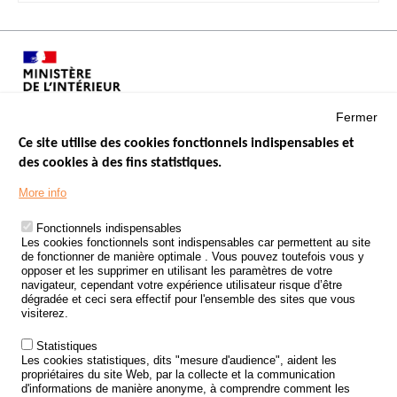
Fermer
Ce site utilise des cookies fonctionnels indispensables et
des cookies à des fins statistiques.
Menu
LES SITES PUBLICS
More info
Footer
ÉTAT DE L’INSÉCURITÉ ROUTIÈRE
Fonctionnels indispensables
Les cookies fonctionnels sont indispensables car permettent au site
TRAITEMENT DES DONNÉES PERSONNELLES DES ACCIDENTS DE
de fonctionner de manière optimale . Vous pouvez toutefois vous y
LA ROUTE
opposer et les supprimer en utilisant les paramètres de votre
navigateur, cependant votre expérience utilisateur risque d’être
ETUDES ET RECHERCHES
dégradée et ceci sera effectif pour l'ensemble des sites que vous
visiterez.
APPEL À PROJETS
Statistiques
POLITIQUE DE SÉCURITÉ ROUTIÈRE
Les cookies statistiques, dits "mesure d'audience", aident les
propriétaires du site Web, par la collecte et la communication
d'informations de manière anonyme, à comprendre comment les
Outils
AGENDA