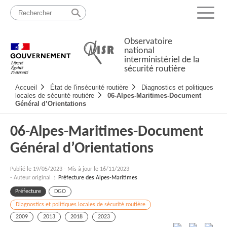
Passer
Plan
au
du
Menu
contenu
site
Observatoire
national
interministériel de la
sécurité routière
Navigation
Accueil
État de l'insécurité routière
Diagnostics et politiques
principale
locales de sécurité routière
06-Alpes-Maritimes-Document
Général d’Orientations
06-Alpes-Maritimes-Document
Général d’Orientations
Publié le
19/05/2023
-
Mis à jour le 16/11/2023
- Auteur original :
Préfecture des Alpes-Maritimes
Préfecture
DGO
Diagnostics et politiques locales de sécurité routière
2009
2013
2018
2023