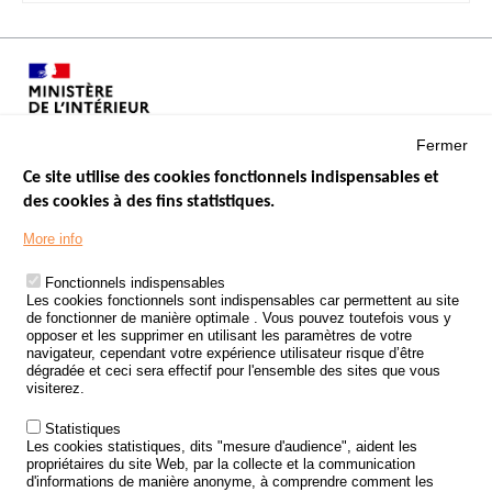
Fermer
Ce site utilise des cookies fonctionnels indispensables et
des cookies à des fins statistiques.
Menu
LES SITES PUBLICS
More info
Footer
ÉTAT DE L’INSÉCURITÉ ROUTIÈRE
Fonctionnels indispensables
Les cookies fonctionnels sont indispensables car permettent au site
TRAITEMENT DES DONNÉES PERSONNELLES DES ACCIDENTS DE
de fonctionner de manière optimale . Vous pouvez toutefois vous y
LA ROUTE
opposer et les supprimer en utilisant les paramètres de votre
navigateur, cependant votre expérience utilisateur risque d’être
ETUDES ET RECHERCHES
dégradée et ceci sera effectif pour l'ensemble des sites que vous
visiterez.
APPEL À PROJETS
Statistiques
POLITIQUE DE SÉCURITÉ ROUTIÈRE
Les cookies statistiques, dits "mesure d'audience", aident les
propriétaires du site Web, par la collecte et la communication
d'informations de manière anonyme, à comprendre comment les
Outils
AGENDA