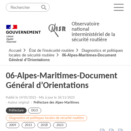
Passer
Plan
au
du
Menu
contenu
site
Observatoire
national
interministériel de la
sécurité routière
Navigation
Accueil
État de l'insécurité routière
Diagnostics et politiques
principale
locales de sécurité routière
06-Alpes-Maritimes-Document
Général d’Orientations
06-Alpes-Maritimes-Document
Général d’Orientations
Publié le
19/05/2023
-
Mis à jour le 16/11/2023
- Auteur original :
Préfecture des Alpes-Maritimes
Préfecture
DGO
Diagnostics et politiques locales de sécurité routière
2009
2013
2018
2023