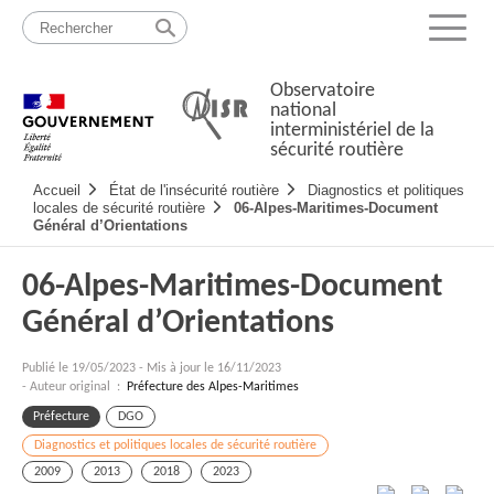
Passer
Plan
au
du
Menu
contenu
site
Observatoire
national
interministériel de la
sécurité routière
Navigation
Accueil
État de l'insécurité routière
Diagnostics et politiques
principale
locales de sécurité routière
06-Alpes-Maritimes-Document
Général d’Orientations
06-Alpes-Maritimes-Document
Général d’Orientations
Publié le
19/05/2023
-
Mis à jour le 16/11/2023
- Auteur original :
Préfecture des Alpes-Maritimes
Préfecture
DGO
Diagnostics et politiques locales de sécurité routière
2009
2013
2018
2023