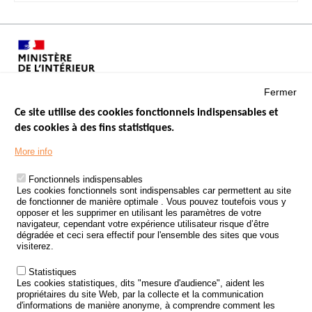
Fermer
Ce site utilise des cookies fonctionnels indispensables et
des cookies à des fins statistiques.
Menu
LES SITES PUBLICS
More info
Footer
ÉTAT DE L’INSÉCURITÉ ROUTIÈRE
Fonctionnels indispensables
Les cookies fonctionnels sont indispensables car permettent au site
TRAITEMENT DES DONNÉES PERSONNELLES DES ACCIDENTS DE
de fonctionner de manière optimale . Vous pouvez toutefois vous y
LA ROUTE
opposer et les supprimer en utilisant les paramètres de votre
navigateur, cependant votre expérience utilisateur risque d’être
ETUDES ET RECHERCHES
dégradée et ceci sera effectif pour l'ensemble des sites que vous
visiterez.
APPEL À PROJETS
Statistiques
POLITIQUE DE SÉCURITÉ ROUTIÈRE
Les cookies statistiques, dits "mesure d'audience", aident les
propriétaires du site Web, par la collecte et la communication
d'informations de manière anonyme, à comprendre comment les
Outils
AGENDA