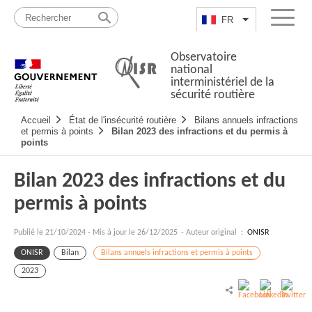
Passer
Plan
au
du
FR
Lister les actio
Menu
contenu
site
Observatoire
national
interministériel de la
sécurité routière
Navigation
Accueil
État de l'insécurité routière
Bilans annuels infractions
principale
et permis à points
Bilan 2023 des infractions et du permis à
points
Bilan 2023 des infractions et du
permis à points
Publié le
21/10/2024
-
Mis à jour le 26/12/2025
- Auteur original :
ONISR
ONISR
Bilan
Bilans annuels infractions et permis à points
2023