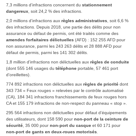
7,3 millions d’infractions concernent du
stationnement
dangereux
,
soit 24,2 % des infractions.
2,0 millions d’infractions aux
règles administratives
, soit 6,6 %
des infractions. Depuis 2018, une partie des délits pour non
assurance ou défaut de permis, ont été traités comme des
amendes forfaitaires délictuelles
(AFD) : 152 255 AFD pour
non assurance, parmi les 243 263 délits et 28 888 AFD pour
défaut de permis, parmi les 141 302 délits.
1
,8 million d’infractions non délictuelles aux
règles de conduite
(dont 555 146 usages du
téléphone
portable, 57 461 port
d’oreillettes).
774 892 infractions non délictuelles aux
règles de priorité
dont
343 734 « Feux rouges » relevées par le contrôle automatisé
(CA), 184 341 infractions franchissements de feux rouges hors
CA et 155 179 infractions de non-respect du panneau « stop ».
295 564 infractions non délictuelles pour défaut d’équipements
des utilisateurs, dont 158 590 pour
non-port de la ceinture
de
sécurité
, 35 000 pour
non-port du casque
et 60 171 pour
non-port de gants en deux-roues motorisés
.