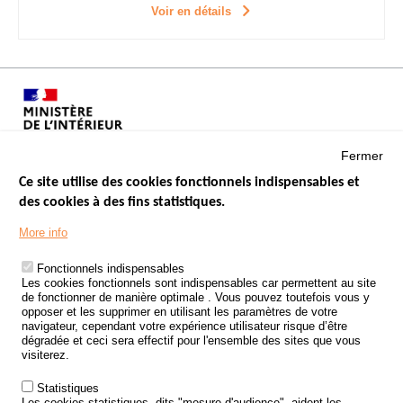
Voir en détails
Fermer
Ce site utilise des cookies fonctionnels indispensables et
des cookies à des fins statistiques.
Menu
LES SITES PUBLICS
More info
Footer
ÉTAT DE L’INSÉCURITÉ ROUTIÈRE
Fonctionnels indispensables
Les cookies fonctionnels sont indispensables car permettent au site
TRAITEMENT DES DONNÉES PERSONNELLES DES ACCIDENTS DE
de fonctionner de manière optimale . Vous pouvez toutefois vous y
LA ROUTE
opposer et les supprimer en utilisant les paramètres de votre
navigateur, cependant votre expérience utilisateur risque d’être
ETUDES ET RECHERCHES
dégradée et ceci sera effectif pour l'ensemble des sites que vous
visiterez.
APPEL À PROJETS
Statistiques
POLITIQUE DE SÉCURITÉ ROUTIÈRE
Les cookies statistiques, dits "mesure d'audience", aident les