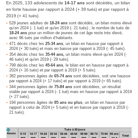
En 2025, 133 adolescents de
14-17 ans
sont décédés, un bilan
en forte hausse par rapport à 2024 (+ 39 tués) et par rapport à
2019 (+ 41 tués).
528 jeunes adultes de
18-24 ans
sont décédés, un bilan moins élevé
qu’en 2024 (- 1 tué) et qu'en 2019 (- 21 tués) ; le nombre de tués de
18-24 ans
pour un million de jeunes de cet âge reste très élevé,
avec 96 tués par million d’habitants.
471 décès chez les
25-34 ans
, un bilan en hausse par rapport à
2024 (+ 30 tués) et mais en baisse par rapport à 2019 (- 45 tués).
354 décès chez les
35-44 ans,
un bilan moins élevé qu’en 2024 (-
46 tués) et qu'en 2019 (- 29 tués).
799 décès chez les
45-64 ans
, le bilan est en hausse par rapport à
2024 (+ 16 tués) et par rapport à 2019 (+ 5 tués).
382 personnes âgées de
65-74 ans
sont décédées, soit une hausse
par rapport à 2024 (+ 17 tués) et par rapport à 2019 (+ 65 tués).
344 personnes âgées de
75-84 ans
sont décédées, un résultat
stable par rapport à 2024 (- 1 tué) mais en hausse par rapport à 2019
(+ 27 tués).
194 personnes âgées de
85 ans ou plus
, un bilan en hausse par
rapport à celui de 2024 (+ 5 tués) et en baisse par rapport à 2019 (-
21 tués).