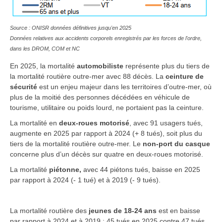
Source : ONISR données définitives jusqu'en 2025
Données relatives aux accidents corporels enregistrés par les forces de l'ordre,
dans les DROM, COM et NC
En 2025, la mortalité
automobiliste
représente plus du tiers de
la mortalité routière outre-mer avec 88 décès. La
ceinture de
sécurité
est un enjeu majeur dans les territoires d’outre-mer, où
plus de la moitié des personnes décédées en véhicule de
tourisme, utilitaire ou poids lourd, ne portaient pas la ceinture.
La mortalité en
deux-roues motorisé
, avec 91 usagers tués,
augmente en 2025 par rapport à 2024 (+ 8 tués), soit plus du
tiers de la mortalité routière outre-mer. Le
non-port du casque
concerne plus d’un décès sur quatre en deux-roues motorisé.
La mortalité
piétonne,
avec 44 piétons tués, baisse en 2025
par rapport à 2024 (- 1 tué) et à 2019 (- 9 tués).
La mortalité routière des
jeunes de 18-24 ans
est en baisse
par rapport à 2024 et à 2019 : 45 tués en 2025 contre 47 tués