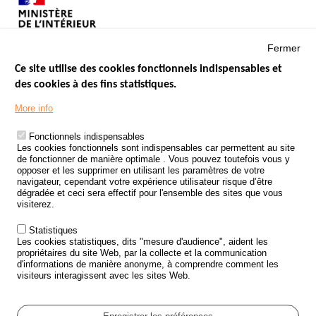
Fermer
Ce site utilise des cookies fonctionnels indispensables et
des cookies à des fins statistiques.
Menu
LES SITES PUBLICS
More info
Footer
ÉTAT DE L’INSÉCURITÉ ROUTIÈRE
Fonctionnels indispensables
Les cookies fonctionnels sont indispensables car permettent au site
TRAITEMENT DES DONNÉES PERSONNELLES DES ACCIDENTS DE
de fonctionner de manière optimale . Vous pouvez toutefois vous y
LA ROUTE
opposer et les supprimer en utilisant les paramètres de votre
navigateur, cependant votre expérience utilisateur risque d’être
ETUDES ET RECHERCHES
dégradée et ceci sera effectif pour l'ensemble des sites que vous
visiterez.
APPEL À PROJETS
Statistiques
POLITIQUE DE SÉCURITÉ ROUTIÈRE
Les cookies statistiques, dits "mesure d'audience", aident les
propriétaires du site Web, par la collecte et la communication
d'informations de manière anonyme, à comprendre comment les
Outils
AGENDA
visiteurs interagissent avec les sites Web.
FAQ
GLOSSAIRE