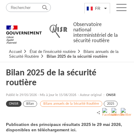
Passer
Plan
au
du
FR
Lister les actio
Menu
contenu
site
Observatoire
national
interministériel de la
sécurité routière
Navigation
Accueil
État de l'insécurité routière
Bilans annuels de la
principale
Sécurité Routière
Bilan 2025 de la sécurité routière
Bilan 2025 de la sécurité
routière
Publié le
29/05/2026
-
Mis à jour le 15/06/2026
- Auteur original :
ONISR
ONISR
Bilan
Bilans annuels de la Sécurité Routière
2025
Publication des principaux résultats 2025 le 29 mai 2026,
disponibles en téléchargement ici.