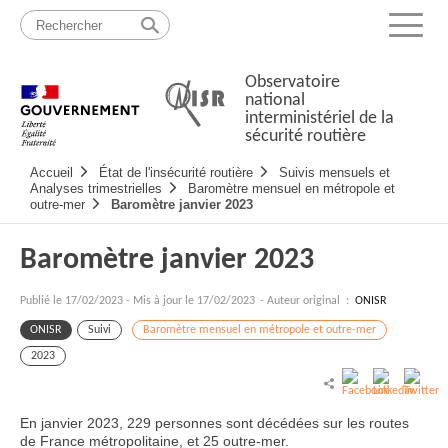
Passer
Plan
au
du
Menu
contenu
site
Observatoire
national
interministériel de la
sécurité routière
Navigation
Accueil
État de l'insécurité routière
Suivis mensuels et
principale
Analyses trimestrielles
Baromètre mensuel en métropole et
outre-mer
Baromètre janvier 2023
Baromètre janvier 2023
Publié le
17/02/2023
-
Mis à jour le 17/02/2023
- Auteur original :
ONISR
ONISR
Suivi
Baromètre mensuel en métropole et outre-mer
2023
En janvier 2023, 229 personnes sont décédées sur les routes
de France métropolitaine, et 25 outre-mer.