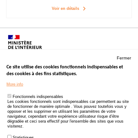
Voir en détails
Fermer
Ce site utilise des cookies fonctionnels indispensables et
des cookies à des fins statistiques.
Menu
LES SITES PUBLICS
More info
Footer
ÉTAT DE L’INSÉCURITÉ ROUTIÈRE
Fonctionnels indispensables
Les cookies fonctionnels sont indispensables car permettent au site
TRAITEMENT DES DONNÉES PERSONNELLES DES ACCIDENTS DE
de fonctionner de manière optimale . Vous pouvez toutefois vous y
LA ROUTE
opposer et les supprimer en utilisant les paramètres de votre
navigateur, cependant votre expérience utilisateur risque d’être
ETUDES ET RECHERCHES
dégradée et ceci sera effectif pour l'ensemble des sites que vous
visiterez.
APPEL À PROJETS
Statistiques