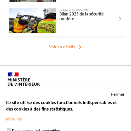
Publié le 29/05/2026
Bilan 2025 de la sécurité
routière
Voir en détails
Fermer
Ce site utilise des cookies fonctionnels indispensables et
des cookies à des fins statistiques.
Menu
LES SITES PUBLICS
More info
Footer
ÉTAT DE L’INSÉCURITÉ ROUTIÈRE
Fonctionnels indispensables