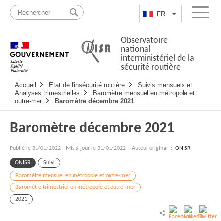
Passer
Plan
au
du
FR
Lister les actio
Menu
contenu
site
Observatoire
national
interministériel de la
sécurité routière
Navigation
Accueil
État de l'insécurité routière
Suivis mensuels et
principale
Analyses trimestrielles
Baromètre mensuel en métropole et
outre-mer
Baromètre décembre 2021
Baromètre décembre 2021
Publié le
31/01/2022
-
Mis à jour le 31/01/2022
- Auteur original :
ONISR
ONISR
Suivi
Baromètre mensuel en métropole et outre-mer
Baromètre trimestriel en métropole et outre-mer
2021