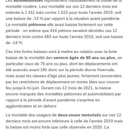
Les
automobilistes
représentent habituellement la moitié de la
mortalité routière. Leur mortalité sur ces 12 derniers mois est
estimée à 1 411 tués contre 1 622 pour toute l'année 2019, soit
une baisse de -13 % par rapport à la situation avant pandémie.
La mortalité
piétonne
elle aussi baisse fortement sur cette
période : on estime que 416 piétons seraient décédés ces 12
derniers mois contre 483 sur toute l'année 2019, soit une baisse
de -14 %.
Ces très fortes baisses sont à mettre en relation avec la forte
baisse de la mortalité des
seniors âgés de 65 ans ou plus
, en
particulier ceux de 75 ans ou plus, dont les déplacements ont
été avancés avant 18h donc sur la période diurne hivernale,
mais aussi les classes d'âge plus jeunes, fortement concernées
par les restrictions de déplacement en soirée liées aux couvre-
feu jusqu'à mi-juin. Durant ces 12 mois de 2021, la baisse
encore marquée des mortalités piétonnes et automobilistes par
rapport à la période d'avant pandémie s'exprime en
agglomération et en dehors.
La mortalité des usagers de
deux-roues motorisés
sur ces 12
derniers mois est encore inférieure à celle de l'année 2019 mais
la baisse est moins forte que celle observée en 2020. La