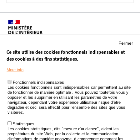
Fermer
Ce site utilise des cookies fonctionnels indispensables et
des cookies à des fins statistiques.
Menu
LES SITES PUBLICS
More info
Footer
ÉTAT DE L’INSÉCURITÉ ROUTIÈRE
Fonctionnels indispensables
Les cookies fonctionnels sont indispensables car permettent au site
TRAITEMENT DES DONNÉES PERSONNELLES DES ACCIDENTS DE
de fonctionner de manière optimale . Vous pouvez toutefois vous y
LA ROUTE
opposer et les supprimer en utilisant les paramètres de votre
navigateur, cependant votre expérience utilisateur risque d’être
ETUDES ET RECHERCHES
dégradée et ceci sera effectif pour l'ensemble des sites que vous
visiterez.
APPEL À PROJETS
Statistiques
POLITIQUE DE SÉCURITÉ ROUTIÈRE
Les cookies statistiques, dits "mesure d'audience", aident les
propriétaires du site Web, par la collecte et la communication
d'informations de manière anonyme, à comprendre comment les