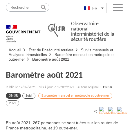
Passer
Plan
au
du
FR
Lister les actio
Menu
contenu
site
Observatoire
national
interministériel de la
sécurité routière
Navigation
Accueil
État de l'insécurité routière
Suivis mensuels et
principale
Analyses trimestrielles
Baromètre mensuel en métropole et
outre-mer
Baromètre août 2021
Baromètre août 2021
Publié le
17/09/2021
-
Mis à jour le 17/09/2021
- Auteur original :
ONISR
ONISR
Suivi
Baromètre mensuel en métropole et outre-mer
2021
En août 2021, 267 personnes se sont tuées sur les routes de
France métropolitaine, et 19 outre-mer.