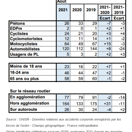
Source : ONISR - Données relatives aux accidents corporels enregistrés par les
forces de l'ordre - Champs géographique : France métropolitaine
Séries labellisées (définitives jusqu'en 2020), estimation 2021 d'après les données