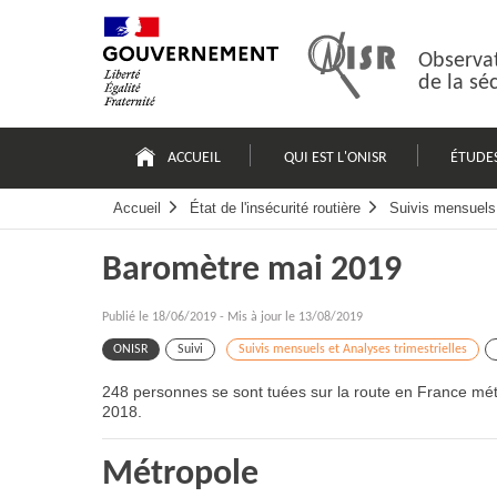
Passer
Plan
au
du
contenu
site
Observat
de la sé
Navigation
principale
ACCUEIL
QUI EST L'ONISR
ÉTUDE
Accueil
État de l'insécurité routière
Suivis mensuels 
Baromètre mai 2019
Publié le
18/06/2019
-
Mis à jour le 13/08/2019
ONISR
Suivi
Suivis mensuels et Analyses trimestrielles
248 personnes se sont tuées sur la route en France mét
2018.
Métropole