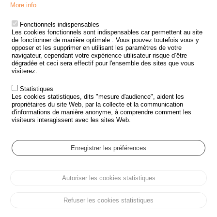
Menu
LES SITES PUBLICS
More info
Footer
ÉTAT DE L’INSÉCURITÉ ROUTIÈRE
Fonctionnels indispensables
Les cookies fonctionnels sont indispensables car permettent au site
TRAITEMENT DES DONNÉES PERSONNELLES DES ACCIDENTS DE
de fonctionner de manière optimale . Vous pouvez toutefois vous y
LA ROUTE
opposer et les supprimer en utilisant les paramètres de votre
navigateur, cependant votre expérience utilisateur risque d’être
ETUDES ET RECHERCHES
dégradée et ceci sera effectif pour l'ensemble des sites que vous
visiterez.
APPEL À PROJETS
Statistiques
POLITIQUE DE SÉCURITÉ ROUTIÈRE
Les cookies statistiques, dits "mesure d'audience", aident les
propriétaires du site Web, par la collecte et la communication
d'informations de manière anonyme, à comprendre comment les
Outils
AGENDA
visiteurs interagissent avec les sites Web.
FAQ
GLOSSAIRE
Enregistrer les préférences
Cookie settings
Autoriser les cookies statistiques
Menu
Plan du site
Protection des données personnelles et Cookies
Pied
Gérer les cookies
Accessibilité
Mentions légales
de
Refuser les cookies statistiques
page
Tous droits réservés © ONISR 2026