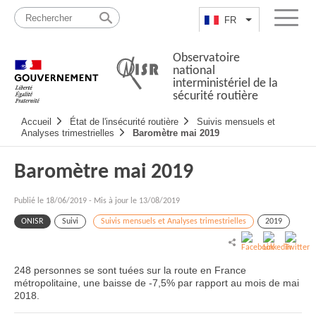
Passer
Plan
au
du
FR
Lister les actio
Menu
contenu
site
Observatoire
national
interministériel de la
sécurité routière
Navigation
Accueil
État de l'insécurité routière
Suivis mensuels et
principale
Analyses trimestrielles
Baromètre mai 2019
Baromètre mai 2019
Publié le
18/06/2019
-
Mis à jour le 13/08/2019
ONISR
Suivi
Suivis mensuels et Analyses trimestrielles
2019
248 personnes se sont tuées sur la route en France
métropolitaine, une baisse de -7,5% par rapport au mois de mai
2018.