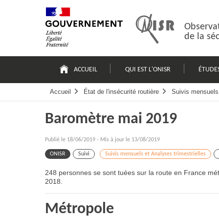
Passer
Plan
au
du
contenu
site
Observat
de la sé
Navigation
principale
ACCUEIL
QUI EST L'ONISR
ÉTUDE
Accueil
État de l'insécurité routière
Suivis mensuels 
Baromètre mai 2019
Publié le
18/06/2019
-
Mis à jour le 13/08/2019
ONISR
Suivi
Suivis mensuels et Analyses trimestrielles
248 personnes se sont tuées sur la route en France mét
2018.
Métropole