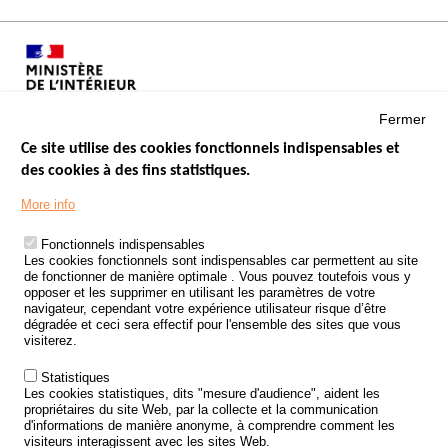
Fermer
Ce site utilise des cookies fonctionnels indispensables et
des cookies à des fins statistiques.
Menu
LES SITES PUBLICS
More info
Footer
ÉTAT DE L’INSÉCURITÉ ROUTIÈRE
Fonctionnels indispensables
Les cookies fonctionnels sont indispensables car permettent au site
TRAITEMENT DES DONNÉES PERSONNELLES DES ACCIDENTS DE
de fonctionner de manière optimale . Vous pouvez toutefois vous y
LA ROUTE
opposer et les supprimer en utilisant les paramètres de votre
navigateur, cependant votre expérience utilisateur risque d’être
ETUDES ET RECHERCHES
dégradée et ceci sera effectif pour l'ensemble des sites que vous
visiterez.
APPEL À PROJETS
Statistiques
POLITIQUE DE SÉCURITÉ ROUTIÈRE
Les cookies statistiques, dits "mesure d'audience", aident les
propriétaires du site Web, par la collecte et la communication
d'informations de manière anonyme, à comprendre comment les
Outils
AGENDA
visiteurs interagissent avec les sites Web.