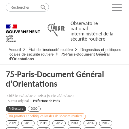
Passer
Plan
au
du
Menu
contenu
site
Observatoire
national
interministériel de la
sécurité routière
Navigation
Accueil
État de l'insécurité routière
Diagnostics et politiques
principale
locales de sécurité routière
75-Paris-Document Général
d’Orientations
75-Paris-Document Général
d’Orientations
Publié le
19/03/2019
-
Mis à jour le 26/02/2020
- Auteur original :
Préfecture de Paris
Préfecture
DGO
Diagnostics et politiques locales de sécurité routière
2009
2010
2011
2012
2013
2014
2015