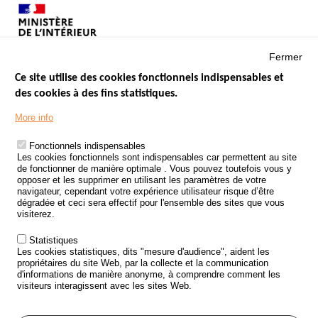
Fermer
Ce site utilise des cookies fonctionnels indispensables et
des cookies à des fins statistiques.
Menu
LES SITES PUBLICS
More info
Footer
ÉTAT DE L’INSÉCURITÉ ROUTIÈRE
Fonctionnels indispensables
Les cookies fonctionnels sont indispensables car permettent au site
TRAITEMENT DES DONNÉES PERSONNELLES DES ACCIDENTS DE
de fonctionner de manière optimale . Vous pouvez toutefois vous y
LA ROUTE
opposer et les supprimer en utilisant les paramètres de votre
navigateur, cependant votre expérience utilisateur risque d’être
ETUDES ET RECHERCHES
dégradée et ceci sera effectif pour l'ensemble des sites que vous
visiterez.
APPEL À PROJETS
Statistiques
POLITIQUE DE SÉCURITÉ ROUTIÈRE
Les cookies statistiques, dits "mesure d'audience", aident les
propriétaires du site Web, par la collecte et la communication
d'informations de manière anonyme, à comprendre comment les
Outils
AGENDA
visiteurs interagissent avec les sites Web.
FAQ