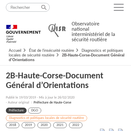
Passer
Plan
au
du
Menu
contenu
site
Observatoire
national
interministériel de la
sécurité routière
Navigation
Accueil
État de l'insécurité routière
Diagnostics et politiques
principale
locales de sécurité routière
2B-Haute-Corse-Document Général
d’Orientations
2B-Haute-Corse-Document
Général d’Orientations
Publié le
19/03/2019
-
Mis à jour le 26/02/2020
- Auteur original :
Préfecture de Haute-Corse
Préfecture
DGO
Diagnostics et politiques locales de sécurité routière
2018
2019
2020
2021
2022