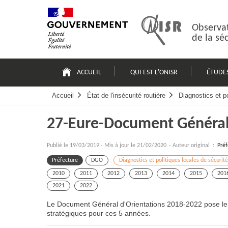
Passer
Plan
au
du
contenu
site
Observat
de la sé
Navigation
principale
ACCUEIL
QUI EST L'ONISR
ÉTUDE
Accueil
État de l'insécurité routière
Diagnostics et po
27-Eure-Document Général
Publié le
19/03/2019
-
Mis à jour le 21/02/2020
- Auteur original :
Préf
Préfecture
DGO
Diagnostics et politiques locales de sécurité
2010
2011
2012
2013
2014
2015
201
2021
2022
Le Document Général d'Orientations 2018-2022 pose le diag
stratégiques pour ces 5 années.