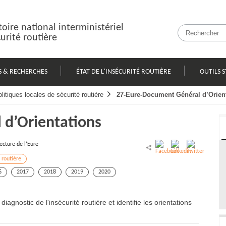
oire national interministériel
curité routière
S & RECHERCHES
ÉTAT DE L'INSÉCURITÉ ROUTIÈRE
OUTILS S
litiques locales de sécurité routière
27-Eure-Document Général d’Orien
 d’Orientations
ecture de l’Eure
 routière
6
2017
2018
2019
2020
nostic de l'insécurité routière et identifie les orientations