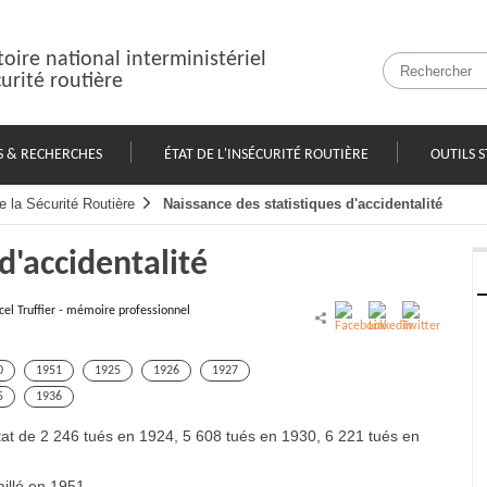
oire national interministériel
curité routière
S & RECHERCHES
ÉTAT DE L'INSÉCURITÉ ROUTIÈRE
OUTILS S
e la Sécurité Routière
Naissance des statistiques d'accidentalité
d'accidentalité
el Truffier - mémoire professionnel
0
1951
1925
1926
1927
5
1936
 état de 2 246 tués en 1924, 5 608 tués en 1930, 6 221 tués en
illé en 1951.