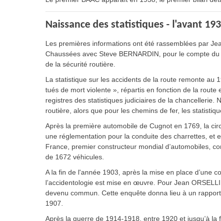
Naissance des statistiques - l'avant 19
Les premières informations ont été rassemblées par Jean O
Chaussées avec Steve BERNARDIN, pour le compte du Comit
de la sécurité routière.
La statistique sur les accidents de la route remonte au 1
tués de mort violente », répartis en fonction de la route
registres des statistiques judiciaires de la chancellerie.
routière, alors que pour les chemins de fer, les statisti
Après la première automobile de Cugnot en 1769, la circ
une réglementation pour la conduite des charrettes, et en
France, premier constructeur mondial d’automobiles, com
de 1672 véhicules.
A la fin de l'année 1903, après la mise en place d’une c
l’accidentologie est mise en œuvre. Pour Jean ORSELLI, c
devenu commun. Cette enquête donna lieu à un rapport 
1907.
Après la guerre de 1914-1918, entre 1920 et jusqu’à la 