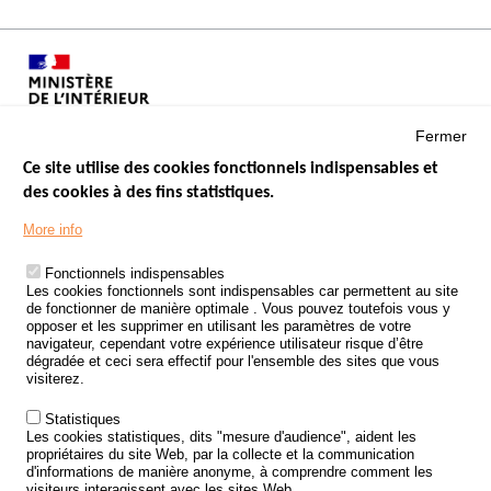
Fermer
Ce site utilise des cookies fonctionnels indispensables et
des cookies à des fins statistiques.
Menu
LES SITES PUBLICS
More info
Footer
ÉTAT DE L’INSÉCURITÉ ROUTIÈRE
Fonctionnels indispensables
Les cookies fonctionnels sont indispensables car permettent au site
TRAITEMENT DES DONNÉES PERSONNELLES DES ACCIDENTS DE
de fonctionner de manière optimale . Vous pouvez toutefois vous y
LA ROUTE
opposer et les supprimer en utilisant les paramètres de votre
navigateur, cependant votre expérience utilisateur risque d’être
ETUDES ET RECHERCHES
dégradée et ceci sera effectif pour l'ensemble des sites que vous
visiterez.
APPEL À PROJETS
Statistiques
POLITIQUE DE SÉCURITÉ ROUTIÈRE
Les cookies statistiques, dits "mesure d'audience", aident les
propriétaires du site Web, par la collecte et la communication
d'informations de manière anonyme, à comprendre comment les
Outils
AGENDA
visiteurs interagissent avec les sites Web.