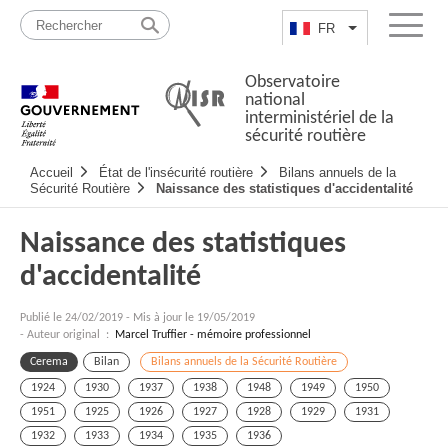
Passer
Plan
au
du
FR
Lister les actio
Menu
contenu
site
Observatoire
national
interministériel de la
sécurité routière
Navigation
Accueil
État de l'insécurité routière
Bilans annuels de la
principale
Sécurité Routière
Naissance des statistiques d'accidentalité
Naissance des statistiques
d'accidentalité
Publié le
24/02/2019
-
Mis à jour le 19/05/2019
- Auteur original :
Marcel Truffier - mémoire professionnel
Cerema
Bilan
Bilans annuels de la Sécurité Routière
1924
1930
1937
1938
1948
1949
1950
1951
1925
1926
1927
1928
1929
1931
1932
1933
1934
1935
1936