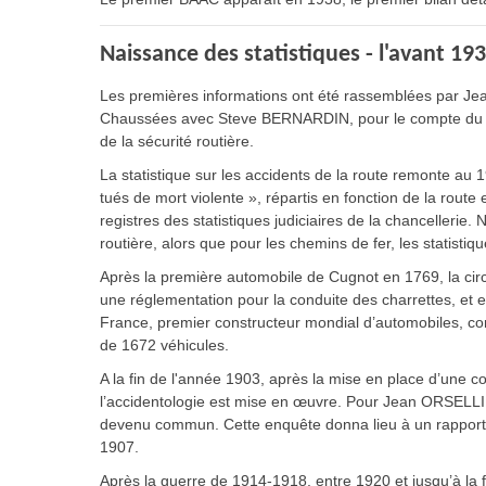
Naissance des statistiques - l'avant 19
Les premières informations ont été rassemblées par Jean O
Chaussées avec Steve BERNARDIN, pour le compte du Comit
de la sécurité routière.
La statistique sur les accidents de la route remonte au 1
tués de mort violente », répartis en fonction de la route
registres des statistiques judiciaires de la chancellerie.
routière, alors que pour les chemins de fer, les statisti
Après la première automobile de Cugnot en 1769, la circ
une réglementation pour la conduite des charrettes, et en
France, premier constructeur mondial d’automobiles, com
de 1672 véhicules.
A la fin de l'année 1903, après la mise en place d’une c
l’accidentologie est mise en œuvre. Pour Jean ORSELLI, c
devenu commun. Cette enquête donna lieu à un rapport 
1907.
Après la guerre de 1914-1918, entre 1920 et jusqu’à la 