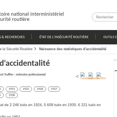
oire national interministériel
curité routière
S & RECHERCHES
ÉTAT DE L'INSÉCURITÉ ROUTIÈRE
OUTILS S
e la Sécurité Routière
Naissance des statistiques d'accidentalité
d'accidentalité
el Truffier - mémoire professionnel
0
1951
1925
1926
1927
5
1936
 état de 2 246 tués en 1924, 5 608 tués en 1930, 6 221 tués en
illé en 1951.