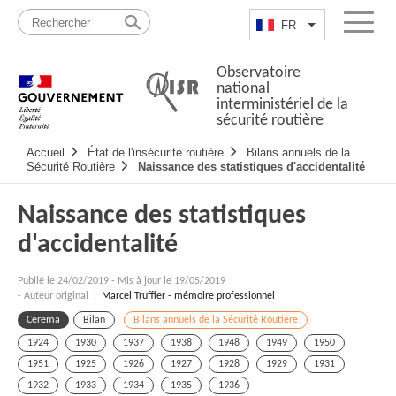
Passer
Plan
au
du
FR
Lister les actio
Menu
contenu
site
Observatoire
national
interministériel de la
sécurité routière
Navigation
Accueil
État de l'insécurité routière
Bilans annuels de la
principale
Sécurité Routière
Naissance des statistiques d'accidentalité
Naissance des statistiques
d'accidentalité
Publié le
24/02/2019
-
Mis à jour le 19/05/2019
- Auteur original :
Marcel Truffier - mémoire professionnel
Cerema
Bilan
Bilans annuels de la Sécurité Routière
1924
1930
1937
1938
1948
1949
1950
1951
1925
1926
1927
1928
1929
1931
1932
1933
1934
1935
1936