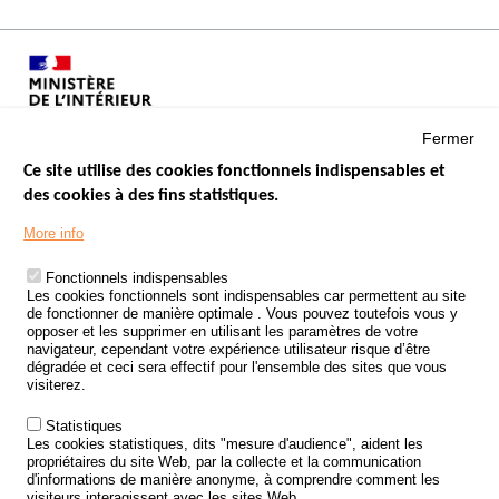
Fermer
Ce site utilise des cookies fonctionnels indispensables et
des cookies à des fins statistiques.
Menu
LES SITES PUBLICS
More info
Footer
ÉTAT DE L’INSÉCURITÉ ROUTIÈRE
Fonctionnels indispensables
Les cookies fonctionnels sont indispensables car permettent au site
TRAITEMENT DES DONNÉES PERSONNELLES DES ACCIDENTS DE
de fonctionner de manière optimale . Vous pouvez toutefois vous y
LA ROUTE
opposer et les supprimer en utilisant les paramètres de votre
navigateur, cependant votre expérience utilisateur risque d’être
ETUDES ET RECHERCHES
dégradée et ceci sera effectif pour l'ensemble des sites que vous
visiterez.
APPEL À PROJETS
Statistiques
POLITIQUE DE SÉCURITÉ ROUTIÈRE
Les cookies statistiques, dits "mesure d'audience", aident les
propriétaires du site Web, par la collecte et la communication
d'informations de manière anonyme, à comprendre comment les
Outils
AGENDA
visiteurs interagissent avec les sites Web.