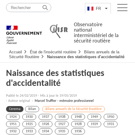
Passer
Plan
au
du
FR
Lister les actio
Menu
contenu
site
Observatoire
national
interministériel de la
sécurité routière
Navigation
Accueil
État de l'insécurité routière
Bilans annuels de la
principale
Sécurité Routière
Naissance des statistiques d'accidentalité
Naissance des statistiques
d'accidentalité
Publié le
24/02/2019
-
Mis à jour le 19/05/2019
- Auteur original :
Marcel Truffier - mémoire professionnel
Cerema
Bilan
Bilans annuels de la Sécurité Routière
1924
1930
1937
1938
1948
1949
1950
1951
1925
1926
1927
1928
1929
1931
1932
1933
1934
1935
1936