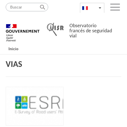
Pasar
Mapa
al
web
FR
List additional a
Menu
contenido
Observatorio
francés de seguridad
vial
Navigation
Inicio
principale
VIAS