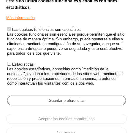
Este sitio utiliza cookies funcionales y cookies con fines
estadísticos.
Menu
SITIOS DE GOBIERNO
Footer
Más información
INSEGURIDAD VIAL
Las cookies funcionales son esenciales
TRATAMIENTO DE DATOS PERSONALES PROCEDENTES DE
Las cookies funcionales son esenciales porque permiten que el sitio
ACCIDENTES DE TRÁFICO
funcione de manera óptima. Sin embargo, puede oponerse a ellas y
eliminarlas mediante la configuración de su navegador, aunque su
ESTUDIOS
experiencia de usuario puede verse degradada y esto será efectivo
para todos los sitios que visite.
CONVOCATORIA DE PROYECTOS DE ESTUDIOS
Estadísticas
POLÍTICA DE SEGURIDAD VIAL
Las cookies estadísticas, conocidas como "medición de la
audiencia", ayudan a los propietarios de los sitios web, mediante la
recopilación y presentación de información anónima, a entender
Outils
EVENTOS
cómo interactúan los visitantes con los sitios web.
PREGUNTAS MÁS FRECUENTES
GLOSARIO
Guardar preferencias
Cookie settings
Aceptar las cookies estadísticas
Menu
Mapa del sitio
Protección de datos y Cookies
Administrar las cookies
Pied
Accesibilidad
Aviso legal
de
No, gracias