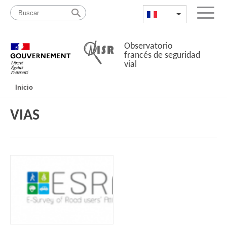
Pasar
Mapa
al
web
FR
List additional a
Menu
contenido
Observatorio
francés de seguridad
vial
Navigation
Inicio
principale
VIAS