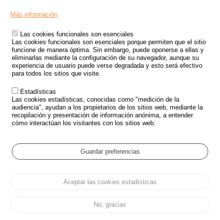
Menu
SITIOS DE GOBIERNO
Footer
Más información
INSEGURIDAD VIAL
Las cookies funcionales son esenciales
TRATAMIENTO DE DATOS PERSONALES PROCEDENTES DE
Las cookies funcionales son esenciales porque permiten que el sitio
ACCIDENTES DE TRÁFICO
funcione de manera óptima. Sin embargo, puede oponerse a ellas y
eliminarlas mediante la configuración de su navegador, aunque su
ESTUDIOS
experiencia de usuario puede verse degradada y esto será efectivo
para todos los sitios que visite.
CONVOCATORIA DE PROYECTOS DE ESTUDIOS
Estadísticas
POLÍTICA DE SEGURIDAD VIAL
Las cookies estadísticas, conocidas como "medición de la
audiencia", ayudan a los propietarios de los sitios web, mediante la
recopilación y presentación de información anónima, a entender
Outils
EVENTOS
cómo interactúan los visitantes con los sitios web.
PREGUNTAS MÁS FRECUENTES
GLOSARIO
Guardar preferencias
Cookie settings
Aceptar las cookies estadísticas
Menu
Mapa del sitio
Protección de datos y Cookies
Administrar las cookies
Pied
Accesibilidad
Aviso legal
de
No, gracias
page
Todos los derechos reservados 2026