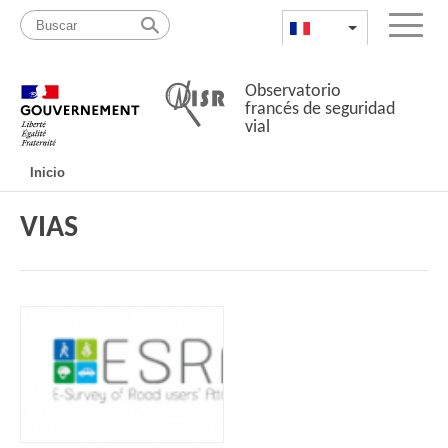
Pasar
Mapa
al
web
FR
List additional a
Menu
contenido
Observatorio
francés de seguridad
vial
Navigation
Inicio
principale
VIAS