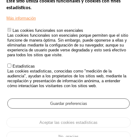
Este sitio utiliza cookies funcionales y cookies con fines
estadísticos.
Menu
SITIOS DE GOBIERNO
Footer
Más información
INSEGURIDAD VIAL
Las cookies funcionales son esenciales
TRATAMIENTO DE DATOS PERSONALES PROCEDENTES DE
Las cookies funcionales son esenciales porque permiten que el sitio
ACCIDENTES DE TRÁFICO
funcione de manera óptima. Sin embargo, puede oponerse a ellas y
eliminarlas mediante la configuración de su navegador, aunque su
ESTUDIOS
experiencia de usuario puede verse degradada y esto será efectivo
para todos los sitios que visite.
CONVOCATORIA DE PROYECTOS DE ESTUDIOS
Estadísticas
POLÍTICA DE SEGURIDAD VIAL
Las cookies estadísticas, conocidas como "medición de la
audiencia", ayudan a los propietarios de los sitios web, mediante la
recopilación y presentación de información anónima, a entender
Outils
EVENTOS
cómo interactúan los visitantes con los sitios web.
PREGUNTAS MÁS FRECUENTES
GLOSARIO
Guardar preferencias
Cookie settings
Aceptar las cookies estadísticas
Menu
Mapa del sitio
Protección de datos y Cookies
Administrar las cookies
Pied
Accesibilidad
Aviso legal
de
No, gracias