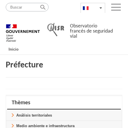
Pasar
Mapa
al
web
FR
List additional a
Menu
contenido
Observatorio
francés de seguridad
vial
Navigation
Inicio
principale
Préfecture
Thèmes
Análisis territoriales
Medio ambiente e infraestructura