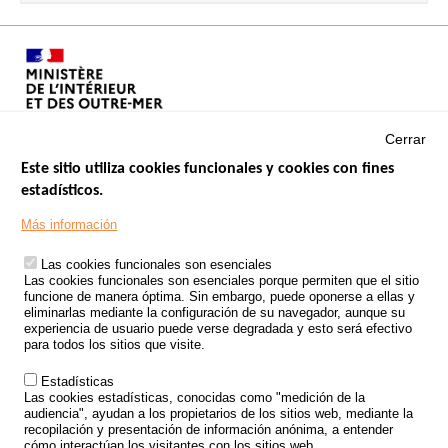
Cerrar
Este sitio utiliza cookies funcionales y cookies con fines
estadísticos.
Menu
SITIOS DE GOBIERNO
Footer
Más información
INSEGURIDAD VIAL
Las cookies funcionales son esenciales
TRATAMIENTO DE DATOS PERSONALES PROCEDENTES DE
Las cookies funcionales son esenciales porque permiten que el sitio
ACCIDENTES DE TRÁFICO
funcione de manera óptima. Sin embargo, puede oponerse a ellas y
eliminarlas mediante la configuración de su navegador, aunque su
ESTUDIOS
experiencia de usuario puede verse degradada y esto será efectivo
para todos los sitios que visite.
CONVOCATORIA DE PROYECTOS DE ESTUDIOS
Estadísticas
POLÍTICA DE SEGURIDAD VIAL
Las cookies estadísticas, conocidas como "medición de la
audiencia", ayudan a los propietarios de los sitios web, mediante la
recopilación y presentación de información anónima, a entender
Outils
EVENTOS
cómo interactúan los visitantes con los sitios web.