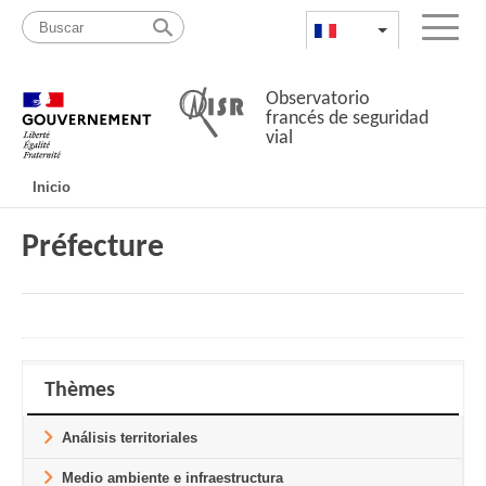
Pasar
Mapa
al
web
FR
List additional a
Menu
contenido
Observatorio
francés de seguridad
vial
Navigation
Inicio
principale
Préfecture
Thèmes
Análisis territoriales
Medio ambiente e infraestructura