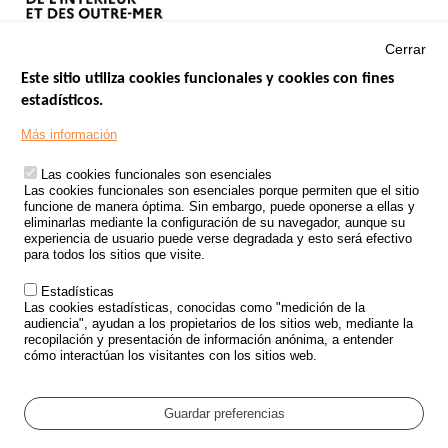
Cerrar
Este sitio utiliza cookies funcionales y cookies con fines
estadísticos.
Menu
SITIOS DE GOBIERNO
Footer
Más información
INSEGURIDAD VIAL
Las cookies funcionales son esenciales
TRATAMIENTO DE DATOS PERSONALES PROCEDENTES DE
Las cookies funcionales son esenciales porque permiten que el sitio
ACCIDENTES DE TRÁFICO
funcione de manera óptima. Sin embargo, puede oponerse a ellas y
eliminarlas mediante la configuración de su navegador, aunque su
ESTUDIOS
experiencia de usuario puede verse degradada y esto será efectivo
para todos los sitios que visite.
CONVOCATORIA DE PROYECTOS DE ESTUDIOS
Estadísticas
POLÍTICA DE SEGURIDAD VIAL
Las cookies estadísticas, conocidas como "medición de la
audiencia", ayudan a los propietarios de los sitios web, mediante la
recopilación y presentación de información anónima, a entender
Outils
EVENTOS
cómo interactúan los visitantes con los sitios web.
PREGUNTAS MÁS FRECUENTES
GLOSARIO
Guardar preferencias
Cookie settings