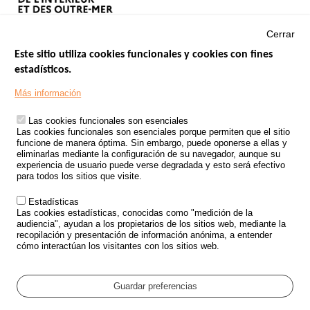
Cerrar
Este sitio utiliza cookies funcionales y cookies con fines
estadísticos.
Menu
SITIOS DE GOBIERNO
Footer
Más información
INSEGURIDAD VIAL
Las cookies funcionales son esenciales
TRATAMIENTO DE DATOS PERSONALES PROCEDENTES DE
Las cookies funcionales son esenciales porque permiten que el sitio
ACCIDENTES DE TRÁFICO
funcione de manera óptima. Sin embargo, puede oponerse a ellas y
eliminarlas mediante la configuración de su navegador, aunque su
ESTUDIOS
experiencia de usuario puede verse degradada y esto será efectivo
para todos los sitios que visite.
CONVOCATORIA DE PROYECTOS DE ESTUDIOS
Estadísticas
POLÍTICA DE SEGURIDAD VIAL
Las cookies estadísticas, conocidas como "medición de la
audiencia", ayudan a los propietarios de los sitios web, mediante la
recopilación y presentación de información anónima, a entender
Outils
EVENTOS
cómo interactúan los visitantes con los sitios web.
PREGUNTAS MÁS FRECUENTES
GLOSARIO
Guardar preferencias
Cookie settings