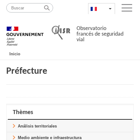
Pasar
Mapa
al
web
FR
List additional a
Menu
contenido
Observatorio
francés de seguridad
vial
Navigation
Inicio
principale
Préfecture
Thèmes
Análisis territoriales
Medio ambiente e infraestructura