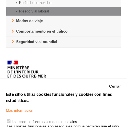
Perfil de los heridos
Riesgo vial laboral
Modos de viaje
Comportamiento en el tráfico
Seguridad vial mundial
Cerrar
Este sitio utiliza cookies funcionales y cookies con fines
estadísticos.
Menu
SITIOS DE GOBIERNO
Footer
Más información
INSEGURIDAD VIAL
Las cookies funcionales son esenciales
TRATAMIENTO DE DATOS PERSONALES PROCEDENTES DE
Las cookies funcionales son esenciales porque permiten que el sitio