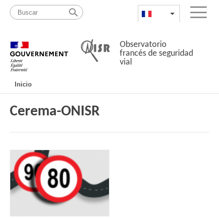
Pasar
Mapa
al
web
FR
List additional a
Menu
contenido
Observatorio
francés de seguridad
vial
Navigation
Inicio
principale
Cerema-ONISR