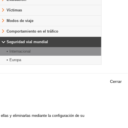
Víctimas
Modos de viaje
Comportamiento en el tráfico
Seguridad vial mundial
Internacional
Europa
Cerrar
Outils
EVENTOS
PREGUNTAS MÁS
ORIA DE
FRECUENTES
 DE ESTUDIOS
llas y eliminarlas mediante la configuración de su
GLOSARIO
E SEGURIDAD VIAL
Cookie settings