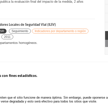
publica la evaluación final del impacto de la medida, 2 años
ores Locales de Seguridad Vial (ILSV)
ISR
Seguimiento
Indicadores por departamento o región
2011
 departamentos homogéneos.
s con fines estadísticos.
ERNO
INSEGURIDAD VIAL
ESTUDIOS
Tablero mensual
CONVOCAT
.gouv.fr
Informe anual de la seguridad vial
PROYECTOS
iten que el sitio funcione de manera óptima. Sin embargo, puede oponerse a e
uv.fr
Informe anual de la delincuencia
erse degradada y esto será efectivo para todos los sitios que visite.
POLÍTICA D
.fr
TRATAMIENTO DE DATOS