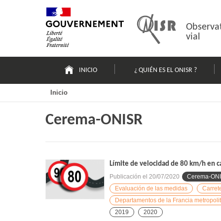
Pasar
Mapa
al
web
contenido
Observat
vial
Navigation
principale
INICIO
¿ QUIÉN ES EL ONISR ?
Inicio
Cerema-ONISR
Límite de velocidad de 80 km/h en ca
Publicación el
20/07/2020
Cerema-ON
Evaluación de las medidas
Carret
Departamentos de la Francia metropoli
2019
2020