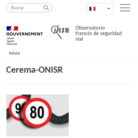
Pasar
Mapa
al
web
FR
List additional a
Menu
contenido
Observatorio
francés de seguridad
vial
Navigation
Inicio
principale
Cerema-ONISR