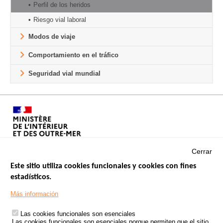
Perfil de los heridos
Riesgo vial laboral
Modos de viaje
Comportamiento en el tráfico
Seguridad vial mundial
Cerrar
Este sitio utiliza cookies funcionales y cookies con fines
estadísticos.
Menu
SITIOS DE GOBIERNO
Footer
Más información
INSEGURIDAD VIAL
Las cookies funcionales son esenciales
TRATAMIENTO DE DATOS PERSONALES PROCEDENTES DE
Las cookies funcionales son esenciales porque permiten que el sitio