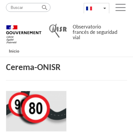
Pasar
Mapa
al
web
FR
List additional a
Menu
contenido
Observatorio
francés de seguridad
vial
Navigation
Inicio
principale
Cerema-ONISR