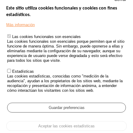
Este sitio utiliza cookies funcionales y cookies con fines
estadísticos.
Menu
SITIOS DE GOBIERNO
Footer
Más información
INSEGURIDAD VIAL
Las cookies funcionales son esenciales
TRATAMIENTO DE DATOS PERSONALES PROCEDENTES DE
Las cookies funcionales son esenciales porque permiten que el sitio
ACCIDENTES DE TRÁFICO
funcione de manera óptima. Sin embargo, puede oponerse a ellas y
eliminarlas mediante la configuración de su navegador, aunque su
ESTUDIOS
experiencia de usuario puede verse degradada y esto será efectivo
para todos los sitios que visite.
CONVOCATORIA DE PROYECTOS DE ESTUDIOS
Estadísticas
POLÍTICA DE SEGURIDAD VIAL
Las cookies estadísticas, conocidas como "medición de la
audiencia", ayudan a los propietarios de los sitios web, mediante la
recopilación y presentación de información anónima, a entender
Outils
EVENTOS
cómo interactúan los visitantes con los sitios web.
PREGUNTAS MÁS FRECUENTES
GLOSARIO
Guardar preferencias
Cookie settings
Aceptar las cookies estadísticas
Menu
Mapa del sitio
Protección de datos y Cookies
Administrar las cookies
Pied