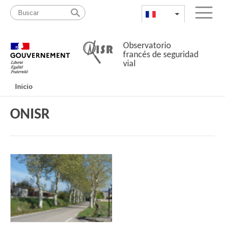
Pasar
Mapa
al
web
FR
List additional a
Menu
contenido
Observatorio
francés de seguridad
vial
Navigation
Inicio
principale
ONISR