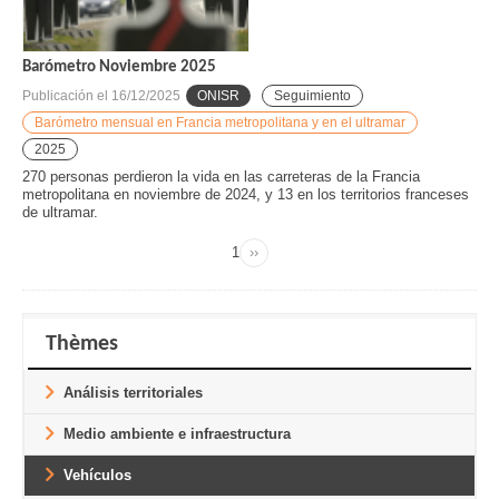
Barómetro Noviembre 2025
Publicación el
16/12/2025
ONISR
Seguimiento
Barómetro mensual en Francia metropolitana y en el ultramar
2025
270 personas perdieron la vida en las carreteras de la Francia
metropolitana en noviembre de 2024, y 13 en los territorios franceses
de ultramar.
Page
1
››
Next
Pagination
page
Thèmes
Análisis territoriales
Medio ambiente e infraestructura
Vehículos