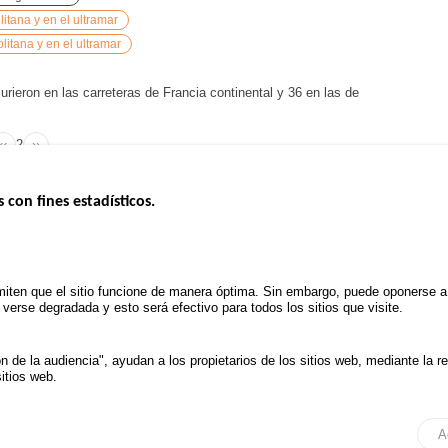
tana y en el ultramar
litana y en el ultramar
ieron en las carreteras de Francia continental y 36 en las de
‹‹
Page
2
››
Previous
Next
Pagination
page
page
s con fines estadísticos.
ERNO
INSEGURIDAD VIAL
ESTUDIOS
Tablero mensual
CONVOCAT
.gouv.fr
Informe anual de la seguridad vial
PROYECTOS
iten que el sitio funcione de manera óptima. Sin embargo, puede oponerse a e
uv.fr
Informe anual de la delincuencia
erse degradada y esto será efectivo para todos los sitios que visite.
POLÍTICA D
.fr
TRATAMIENTO DE DATOS
PERSONALES PROCEDENTES
de la audiencia", ayudan a los propietarios de los sitios web, mediante la r
DE ACCIDENTES DE TRÁFICO
itios web.
ión de datos y Cookies
Administrar las cookies
Ac
A
Todos los derechos reservados 2026