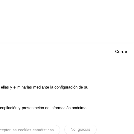
Cerrar
Outils
EVENTOS
PREGUNTAS MÁS
ORIA DE
FRECUENTES
 DE ESTUDIOS
llas y eliminarlas mediante la configuración de su
GLOSARIO
E SEGURIDAD VIAL
Cookie settings
ecopilación y presentación de información anónima,
cesibilidad
Aviso legal
No, gracias
ceptar las cookies estadísticas