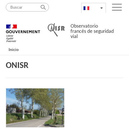
Pasar
Mapa
al
web
FR
List additional a
Menu
contenido
Observatorio
francés de seguridad
vial
Navigation
Inicio
principale
ONISR