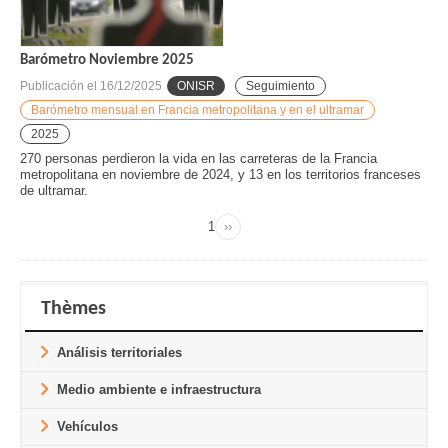
Barómetro Noviembre 2025
Publicación el
16/12/2025
ONISR
Seguimiento
Barómetro mensual en Francia metropolitana y en el ultramar
2025
270 personas perdieron la vida en las carreteras de la Francia
metropolitana en noviembre de 2024, y 13 en los territorios franceses
de ultramar.
Page
1
››
Next
Pagination
page
Thèmes
Análisis territoriales
Medio ambiente e infraestructura
Vehículos