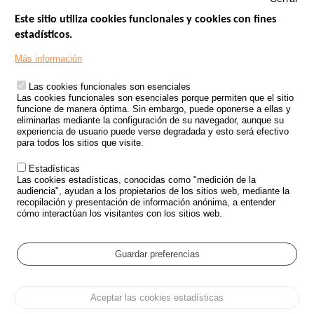
Este sitio utiliza cookies funcionales y cookies con fines
estadísticos.
Menu
SITIOS DE GOBIERNO
Footer
Más información
INSEGURIDAD VIAL
Las cookies funcionales son esenciales
TRATAMIENTO DE DATOS PERSONALES PROCEDENTES DE
Las cookies funcionales son esenciales porque permiten que el sitio
ACCIDENTES DE TRÁFICO
funcione de manera óptima. Sin embargo, puede oponerse a ellas y
eliminarlas mediante la configuración de su navegador, aunque su
ESTUDIOS
experiencia de usuario puede verse degradada y esto será efectivo
para todos los sitios que visite.
CONVOCATORIA DE PROYECTOS DE ESTUDIOS
Estadísticas
POLÍTICA DE SEGURIDAD VIAL
Las cookies estadísticas, conocidas como "medición de la
audiencia", ayudan a los propietarios de los sitios web, mediante la
recopilación y presentación de información anónima, a entender
Outils
EVENTOS
cómo interactúan los visitantes con los sitios web.
PREGUNTAS MÁS FRECUENTES
GLOSARIO
Guardar preferencias
Cookie settings
Aceptar las cookies estadísticas
Menu
Mapa del sitio
Protección de datos y Cookies
Administrar las cookies
Pied