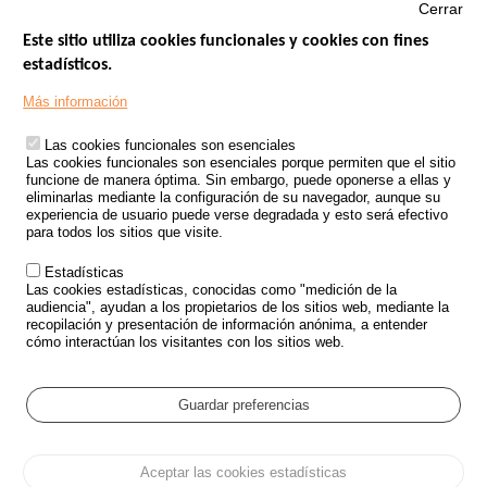
Cerrar
Este sitio utiliza cookies funcionales y cookies con fines
estadísticos.
Menu
SITIOS DE GOBIERNO
Footer
Más información
INSEGURIDAD VIAL
Las cookies funcionales son esenciales
TRATAMIENTO DE DATOS PERSONALES PROCEDENTES DE
Las cookies funcionales son esenciales porque permiten que el sitio
ACCIDENTES DE TRÁFICO
funcione de manera óptima. Sin embargo, puede oponerse a ellas y
eliminarlas mediante la configuración de su navegador, aunque su
ESTUDIOS
experiencia de usuario puede verse degradada y esto será efectivo
para todos los sitios que visite.
CONVOCATORIA DE PROYECTOS DE ESTUDIOS
Estadísticas
POLÍTICA DE SEGURIDAD VIAL
Las cookies estadísticas, conocidas como "medición de la
audiencia", ayudan a los propietarios de los sitios web, mediante la
recopilación y presentación de información anónima, a entender
Outils
EVENTOS
cómo interactúan los visitantes con los sitios web.
PREGUNTAS MÁS FRECUENTES
GLOSARIO
Guardar preferencias
Cookie settings
Aceptar las cookies estadísticas
Menu
Mapa del sitio
Protección de datos y Cookies
Administrar las cookies