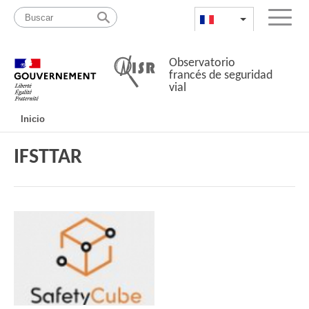
Pasar
Mapa
al
web
FR
List additional a
Menu
contenido
Observatorio
francés de seguridad
vial
Navigation
Inicio
principale
IFSTTAR