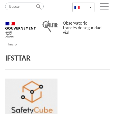
Pasar
Mapa
al
web
FR
List additional a
Menu
contenido
Observatorio
francés de seguridad
vial
Navigation
Inicio
principale
IFSTTAR