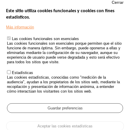
Cerrar
Este sitio utiliza cookies funcionales y cookies con fines
estadísticos.
Menu
SITIOS DE GOBIERNO
Footer
Más información
INSEGURIDAD VIAL
Las cookies funcionales son esenciales
TRATAMIENTO DE DATOS PERSONALES PROCEDENTES DE
Las cookies funcionales son esenciales porque permiten que el sitio
ACCIDENTES DE TRÁFICO
funcione de manera óptima. Sin embargo, puede oponerse a ellas y
eliminarlas mediante la configuración de su navegador, aunque su
ESTUDIOS
experiencia de usuario puede verse degradada y esto será efectivo
para todos los sitios que visite.
CONVOCATORIA DE PROYECTOS DE ESTUDIOS
Estadísticas
POLÍTICA DE SEGURIDAD VIAL
Las cookies estadísticas, conocidas como "medición de la
audiencia", ayudan a los propietarios de los sitios web, mediante la
recopilación y presentación de información anónima, a entender
Outils
EVENTOS
cómo interactúan los visitantes con los sitios web.
PREGUNTAS MÁS FRECUENTES
GLOSARIO
Guardar preferencias
Cookie settings
Aceptar las cookies estadísticas
Menu
Mapa del sitio
Protección de datos y Cookies
Administrar las cookies