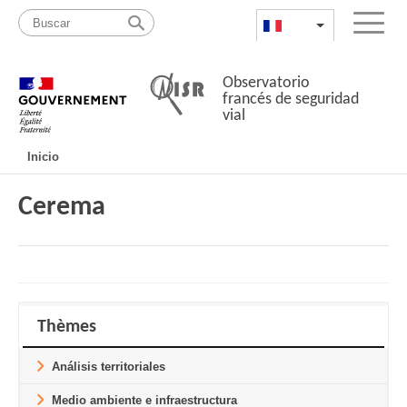
Pasar
Mapa
al
web
FR
List additional a
Menu
contenido
Observatorio
francés de seguridad
vial
Navigation
Inicio
principale
Cerema
Thèmes
Análisis territoriales
Medio ambiente e infraestructura