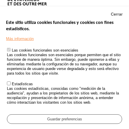
Cerrar
Este sitio utiliza cookies funcionales y cookies con fines
estadísticos.
Menu
SITIOS DE GOBIERNO
Footer
Más información
INSEGURIDAD VIAL
Las cookies funcionales son esenciales
TRATAMIENTO DE DATOS PERSONALES PROCEDENTES DE
Las cookies funcionales son esenciales porque permiten que el sitio
ACCIDENTES DE TRÁFICO
funcione de manera óptima. Sin embargo, puede oponerse a ellas y
eliminarlas mediante la configuración de su navegador, aunque su
ESTUDIOS
experiencia de usuario puede verse degradada y esto será efectivo
para todos los sitios que visite.
CONVOCATORIA DE PROYECTOS DE ESTUDIOS
Estadísticas
POLÍTICA DE SEGURIDAD VIAL
Las cookies estadísticas, conocidas como "medición de la
audiencia", ayudan a los propietarios de los sitios web, mediante la
recopilación y presentación de información anónima, a entender
Outils
EVENTOS
cómo interactúan los visitantes con los sitios web.
PREGUNTAS MÁS FRECUENTES
GLOSARIO
Guardar preferencias
Cookie settings