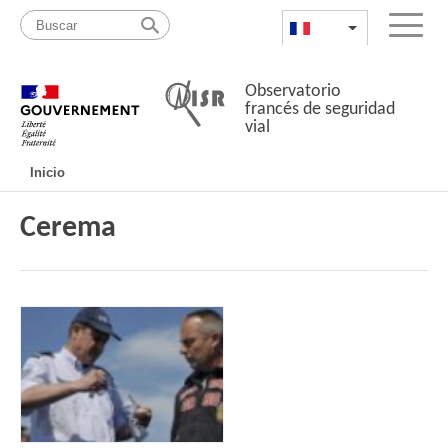
Pasar
Mapa
al
web
FR
List additional a
Menu
contenido
Observatorio
francés de seguridad
vial
Navigation
Inicio
principale
Cerema