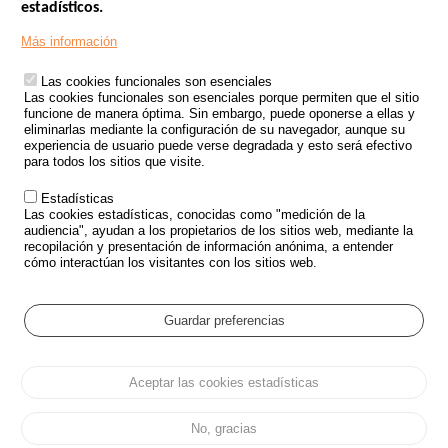
estadísticos.
Menu
SITIOS DE GOBIERNO
Footer
Más información
INSEGURIDAD VIAL
Las cookies funcionales son esenciales
TRATAMIENTO DE DATOS PERSONALES PROCEDENTES DE
Las cookies funcionales son esenciales porque permiten que el sitio
ACCIDENTES DE TRÁFICO
funcione de manera óptima. Sin embargo, puede oponerse a ellas y
eliminarlas mediante la configuración de su navegador, aunque su
ESTUDIOS
experiencia de usuario puede verse degradada y esto será efectivo
para todos los sitios que visite.
CONVOCATORIA DE PROYECTOS DE ESTUDIOS
Estadísticas
POLÍTICA DE SEGURIDAD VIAL
Las cookies estadísticas, conocidas como "medición de la
audiencia", ayudan a los propietarios de los sitios web, mediante la
recopilación y presentación de información anónima, a entender
Outils
EVENTOS
cómo interactúan los visitantes con los sitios web.
PREGUNTAS MÁS FRECUENTES
GLOSARIO
Guardar preferencias
Cookie settings
Aceptar las cookies estadísticas
Menu
Mapa del sitio
Protección de datos y Cookies
Administrar las cookies
Pied
Accesibilidad
Aviso legal
de
No, gracias
page