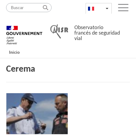
Pasar
Mapa
al
web
FR
List additional a
Menu
contenido
Observatorio
francés de seguridad
vial
Navigation
Inicio
principale
Cerema