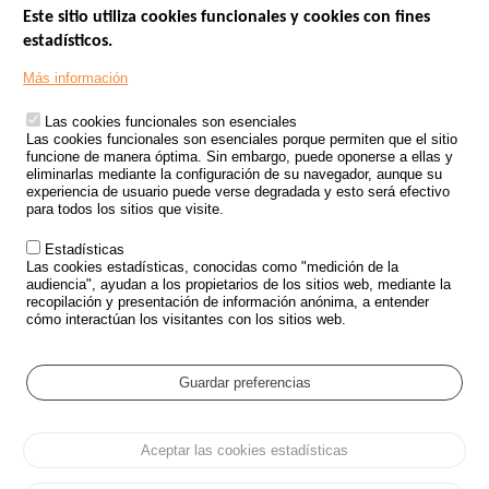
Este sitio utiliza cookies funcionales y cookies con fines
estadísticos.
Menu
SITIOS DE GOBIERNO
Footer
Más información
INSEGURIDAD VIAL
Las cookies funcionales son esenciales
TRATAMIENTO DE DATOS PERSONALES PROCEDENTES DE
Las cookies funcionales son esenciales porque permiten que el sitio
ACCIDENTES DE TRÁFICO
funcione de manera óptima. Sin embargo, puede oponerse a ellas y
eliminarlas mediante la configuración de su navegador, aunque su
ESTUDIOS
experiencia de usuario puede verse degradada y esto será efectivo
para todos los sitios que visite.
CONVOCATORIA DE PROYECTOS DE ESTUDIOS
Estadísticas
POLÍTICA DE SEGURIDAD VIAL
Las cookies estadísticas, conocidas como "medición de la
audiencia", ayudan a los propietarios de los sitios web, mediante la
recopilación y presentación de información anónima, a entender
Outils
EVENTOS
cómo interactúan los visitantes con los sitios web.
PREGUNTAS MÁS FRECUENTES
GLOSARIO
Guardar preferencias
Cookie settings
Aceptar las cookies estadísticas
Menu
Mapa del sitio
Protección de datos y Cookies
Administrar las cookies
Pied
Accesibilidad
Aviso legal