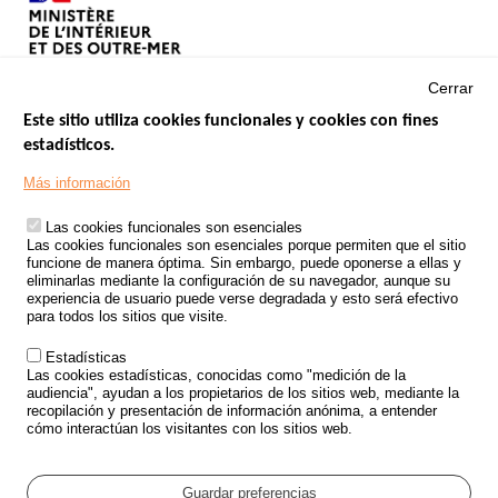
Cerrar
Este sitio utiliza cookies funcionales y cookies con fines
estadísticos.
Menu
SITIOS DE GOBIERNO
Footer
Más información
INSEGURIDAD VIAL
Las cookies funcionales son esenciales
TRATAMIENTO DE DATOS PERSONALES PROCEDENTES DE
Las cookies funcionales son esenciales porque permiten que el sitio
ACCIDENTES DE TRÁFICO
funcione de manera óptima. Sin embargo, puede oponerse a ellas y
eliminarlas mediante la configuración de su navegador, aunque su
ESTUDIOS
experiencia de usuario puede verse degradada y esto será efectivo
para todos los sitios que visite.
CONVOCATORIA DE PROYECTOS DE ESTUDIOS
Estadísticas
POLÍTICA DE SEGURIDAD VIAL
Las cookies estadísticas, conocidas como "medición de la
audiencia", ayudan a los propietarios de los sitios web, mediante la
recopilación y presentación de información anónima, a entender
Outils
EVENTOS
cómo interactúan los visitantes con los sitios web.
PREGUNTAS MÁS FRECUENTES
GLOSARIO
Guardar preferencias