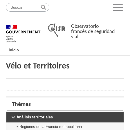
Pasar
Mapa
al
web
Menu
contenido
Observatorio
francés de seguridad
vial
Navigation
Inicio
principale
Vélo et Territoires
Thèmes
Análisis territoriales
Regiones de la Francia metropolitana