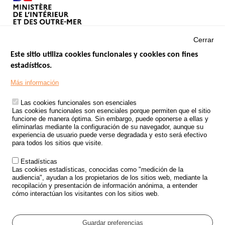
Cerrar
Este sitio utiliza cookies funcionales y cookies con fines
estadísticos.
Menu
SITIOS DE GOBIERNO
Footer
Más información
INSEGURIDAD VIAL
Las cookies funcionales son esenciales
TRATAMIENTO DE DATOS PERSONALES PROCEDENTES DE
Las cookies funcionales son esenciales porque permiten que el sitio
ACCIDENTES DE TRÁFICO
funcione de manera óptima. Sin embargo, puede oponerse a ellas y
eliminarlas mediante la configuración de su navegador, aunque su
ESTUDIOS
experiencia de usuario puede verse degradada y esto será efectivo
para todos los sitios que visite.
CONVOCATORIA DE PROYECTOS DE ESTUDIOS
Estadísticas
POLÍTICA DE SEGURIDAD VIAL
Las cookies estadísticas, conocidas como "medición de la
audiencia", ayudan a los propietarios de los sitios web, mediante la
recopilación y presentación de información anónima, a entender
Outils
EVENTOS
cómo interactúan los visitantes con los sitios web.
PREGUNTAS MÁS FRECUENTES
GLOSARIO
Guardar preferencias