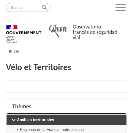
Pasar
Mapa
al
web
Menu
contenido
Observatorio
francés de seguridad
vial
Navigation
Inicio
principale
Vélo et Territoires
Thèmes
Análisis territoriales
Regiones de la Francia metropolitana