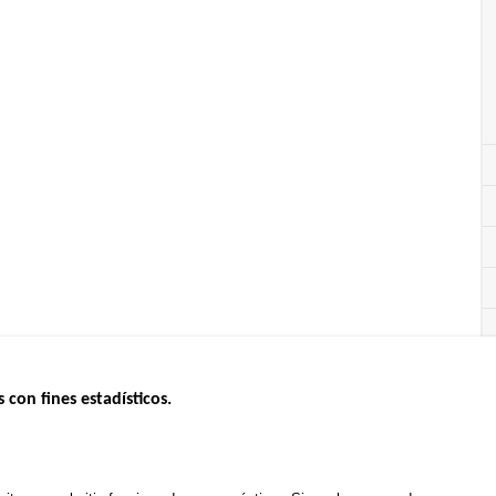
s con fines estadísticos.
ERNO
INSEGURIDAD VIAL
ESTUDIOS
Tablero mensual
CONVOCAT
.gouv.fr
Informe anual de la seguridad vial
PROYECTOS