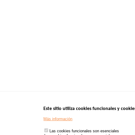
Este sitio utiliza cookies funcionales y cookie
Menu
SITIOS DE GOBI
Más información
Footer
www.data.gouv.fr
Las cookies funcionales son esenciales
www.gouvernement