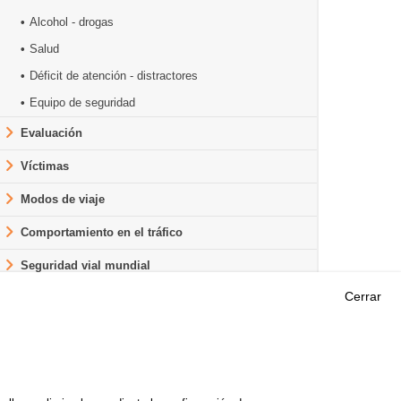
Alcohol - drogas
Salud
Déficit de atención - distractores
Equipo de seguridad
Evaluación
Víctimas
Modos de viaje
Comportamiento en el tráfico
Seguridad vial mundial
Cerrar
Outils
EVENTOS
PREGUNTAS MÁS
ORIA DE
FRECUENTES
 DE ESTUDIOS