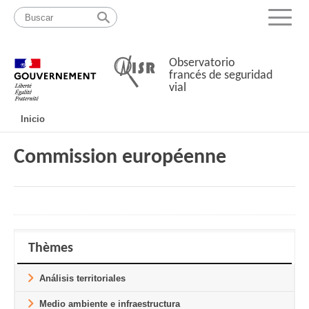
Pasar
Mapa
al
web
Menu
contenido
Observatorio
francés de seguridad
vial
Navigation
Inicio
principale
Commission européenne
Thèmes
Análisis territoriales
Medio ambiente e infraestructura