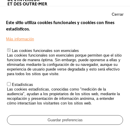
Cerrar
Este sitio utiliza cookies funcionales y cookies con fines
estadísticos.
Menu
SITIOS DE GOBIERNO
Footer
Más información
INSEGURIDAD VIAL
Las cookies funcionales son esenciales
TRATAMIENTO DE DATOS PERSONALES PROCEDENTES DE
Las cookies funcionales son esenciales porque permiten que el sitio
ACCIDENTES DE TRÁFICO
funcione de manera óptima. Sin embargo, puede oponerse a ellas y
eliminarlas mediante la configuración de su navegador, aunque su
ESTUDIOS
experiencia de usuario puede verse degradada y esto será efectivo
para todos los sitios que visite.
CONVOCATORIA DE PROYECTOS DE ESTUDIOS
Estadísticas
POLÍTICA DE SEGURIDAD VIAL
Las cookies estadísticas, conocidas como "medición de la
audiencia", ayudan a los propietarios de los sitios web, mediante la
recopilación y presentación de información anónima, a entender
Outils
EVENTOS
cómo interactúan los visitantes con los sitios web.
PREGUNTAS MÁS FRECUENTES
GLOSARIO
Guardar preferencias
Cookie settings