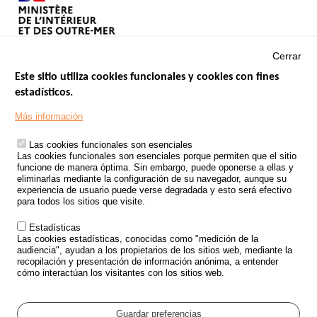
Cerrar
Este sitio utiliza cookies funcionales y cookies con fines
estadísticos.
Menu
SITIOS DE GOBIERNO
Footer
Más información
INSEGURIDAD VIAL
Las cookies funcionales son esenciales
TRATAMIENTO DE DATOS PERSONALES PROCEDENTES DE
Las cookies funcionales son esenciales porque permiten que el sitio
ACCIDENTES DE TRÁFICO
funcione de manera óptima. Sin embargo, puede oponerse a ellas y
eliminarlas mediante la configuración de su navegador, aunque su
ESTUDIOS
experiencia de usuario puede verse degradada y esto será efectivo
para todos los sitios que visite.
CONVOCATORIA DE PROYECTOS DE ESTUDIOS
Estadísticas
POLÍTICA DE SEGURIDAD VIAL
Las cookies estadísticas, conocidas como "medición de la
audiencia", ayudan a los propietarios de los sitios web, mediante la
recopilación y presentación de información anónima, a entender
Outils
EVENTOS
cómo interactúan los visitantes con los sitios web.
PREGUNTAS MÁS FRECUENTES
GLOSARIO
Guardar preferencias