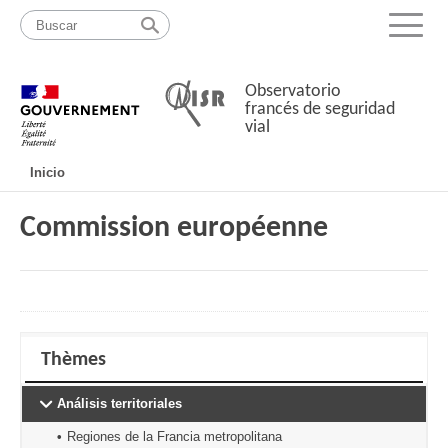
Pasar
Mapa
al
web
Menu
contenido
Observatorio
francés de seguridad
vial
Navigation
Inicio
principale
Commission européenne
Thèmes
Análisis territoriales
Regiones de la Francia metropolitana