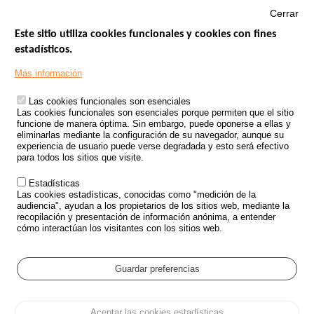
Cerrar
Este sitio utiliza cookies funcionales y cookies con fines
estadísticos.
Menu
SITIOS DE GOBIERNO
Footer
Más información
INSEGURIDAD VIAL
Las cookies funcionales son esenciales
TRATAMIENTO DE DATOS PERSONALES PROCEDENTES DE
Las cookies funcionales son esenciales porque permiten que el sitio
ACCIDENTES DE TRÁFICO
funcione de manera óptima. Sin embargo, puede oponerse a ellas y
eliminarlas mediante la configuración de su navegador, aunque su
ESTUDIOS
experiencia de usuario puede verse degradada y esto será efectivo
para todos los sitios que visite.
CONVOCATORIA DE PROYECTOS DE ESTUDIOS
Estadísticas
POLÍTICA DE SEGURIDAD VIAL
Las cookies estadísticas, conocidas como "medición de la
audiencia", ayudan a los propietarios de los sitios web, mediante la
recopilación y presentación de información anónima, a entender
Outils
EVENTOS
cómo interactúan los visitantes con los sitios web.
PREGUNTAS MÁS FRECUENTES
GLOSARIO
Guardar preferencias
Cookie settings
Aceptar las cookies estadísticas