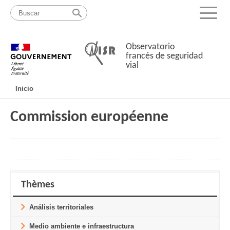
Pasar
Mapa
al
web
Menu
contenido
Observatorio
francés de seguridad
vial
Navigation
Inicio
principale
Commission européenne
Thèmes
Análisis territoriales
Medio ambiente e infraestructura