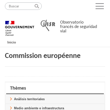
Pasar
Mapa
al
web
Menu
contenido
Observatorio
francés de seguridad
vial
Navigation
Inicio
principale
Commission européenne
Thèmes
Análisis territoriales
Medio ambiente e infraestructura