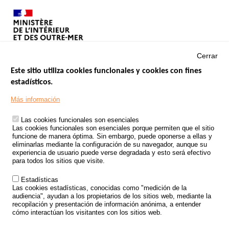
Cerrar
Este sitio utiliza cookies funcionales y cookies con fines
estadísticos.
Menu
SITIOS DE GOBIERNO
Footer
Más información
INSEGURIDAD VIAL
Las cookies funcionales son esenciales
TRATAMIENTO DE DATOS PERSONALES PROCEDENTES DE
Las cookies funcionales son esenciales porque permiten que el sitio
ACCIDENTES DE TRÁFICO
funcione de manera óptima. Sin embargo, puede oponerse a ellas y
eliminarlas mediante la configuración de su navegador, aunque su
ESTUDIOS
experiencia de usuario puede verse degradada y esto será efectivo
para todos los sitios que visite.
CONVOCATORIA DE PROYECTOS DE ESTUDIOS
Estadísticas
POLÍTICA DE SEGURIDAD VIAL
Las cookies estadísticas, conocidas como "medición de la
audiencia", ayudan a los propietarios de los sitios web, mediante la
recopilación y presentación de información anónima, a entender
Outils
EVENTOS
cómo interactúan los visitantes con los sitios web.
PREGUNTAS MÁS FRECUENTES