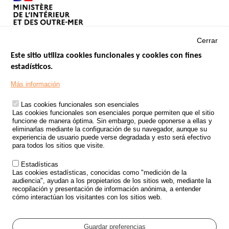
Cerrar
Este sitio utiliza cookies funcionales y cookies con fines
estadísticos.
Menu
SITIOS DE GOBIERNO
Footer
Más información
INSEGURIDAD VIAL
Las cookies funcionales son esenciales
TRATAMIENTO DE DATOS PERSONALES PROCEDENTES DE
Las cookies funcionales son esenciales porque permiten que el sitio
ACCIDENTES DE TRÁFICO
funcione de manera óptima. Sin embargo, puede oponerse a ellas y
eliminarlas mediante la configuración de su navegador, aunque su
ESTUDIOS
experiencia de usuario puede verse degradada y esto será efectivo
para todos los sitios que visite.
CONVOCATORIA DE PROYECTOS DE ESTUDIOS
Estadísticas
POLÍTICA DE SEGURIDAD VIAL
Las cookies estadísticas, conocidas como "medición de la
audiencia", ayudan a los propietarios de los sitios web, mediante la
recopilación y presentación de información anónima, a entender
Outils
EVENTOS
cómo interactúan los visitantes con los sitios web.
PREGUNTAS MÁS FRECUENTES
GLOSARIO
Guardar preferencias