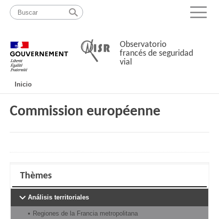
Pasar
Mapa
al
web
Menu
contenido
Observatorio
francés de seguridad
vial
Navigation
Inicio
principale
Commission européenne
Thèmes
Análisis territoriales
Regiones de la Francia metropolitana