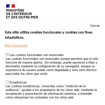
Cerrar
Este sitio utiliza cookies funcionales y cookies con fines
estadísticos.
Menu
SITIOS DE GOBIERNO
Footer
Más información
INSEGURIDAD VIAL
Las cookies funcionales son esenciales
TRATAMIENTO DE DATOS PERSONALES PROCEDENTES DE
Las cookies funcionales son esenciales porque permiten que el sitio
ACCIDENTES DE TRÁFICO
funcione de manera óptima. Sin embargo, puede oponerse a ellas y
eliminarlas mediante la configuración de su navegador, aunque su
ESTUDIOS
experiencia de usuario puede verse degradada y esto será efectivo
para todos los sitios que visite.
CONVOCATORIA DE PROYECTOS DE ESTUDIOS
Estadísticas
POLÍTICA DE SEGURIDAD VIAL
Las cookies estadísticas, conocidas como "medición de la
audiencia", ayudan a los propietarios de los sitios web, mediante la
recopilación y presentación de información anónima, a entender
Outils
EVENTOS
cómo interactúan los visitantes con los sitios web.
PREGUNTAS MÁS FRECUENTES