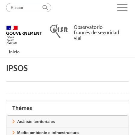
Pasar
Mapa
al
web
Menu
contenido
Observatorio
francés de seguridad
vial
Navigation
Inicio
principale
IPSOS
Thèmes
Análisis territoriales
Medio ambiente e infraestructura