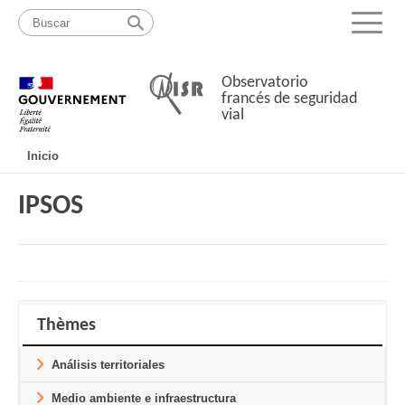
Pasar
Mapa
al
web
Menu
contenido
Observatorio
francés de seguridad
vial
Navigation
Inicio
principale
IPSOS
Thèmes
Análisis territoriales
Medio ambiente e infraestructura