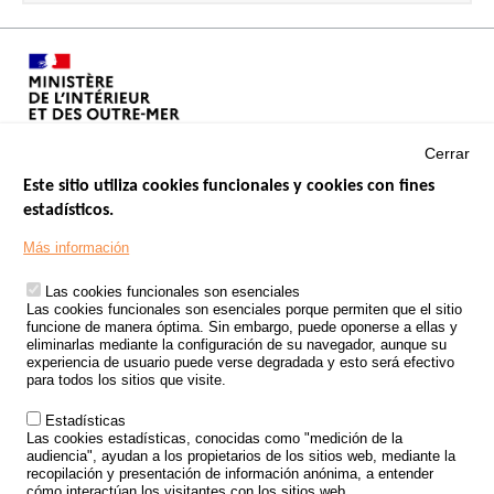
Cerrar
Este sitio utiliza cookies funcionales y cookies con fines
estadísticos.
Menu
SITIOS DE GOBIERNO
Footer
Más información
INSEGURIDAD VIAL
Las cookies funcionales son esenciales
TRATAMIENTO DE DATOS PERSONALES PROCEDENTES DE
Las cookies funcionales son esenciales porque permiten que el sitio
ACCIDENTES DE TRÁFICO
funcione de manera óptima. Sin embargo, puede oponerse a ellas y
eliminarlas mediante la configuración de su navegador, aunque su
ESTUDIOS
experiencia de usuario puede verse degradada y esto será efectivo
para todos los sitios que visite.
CONVOCATORIA DE PROYECTOS DE ESTUDIOS
Estadísticas
POLÍTICA DE SEGURIDAD VIAL
Las cookies estadísticas, conocidas como "medición de la
audiencia", ayudan a los propietarios de los sitios web, mediante la
recopilación y presentación de información anónima, a entender
Outils
EVENTOS
cómo interactúan los visitantes con los sitios web.