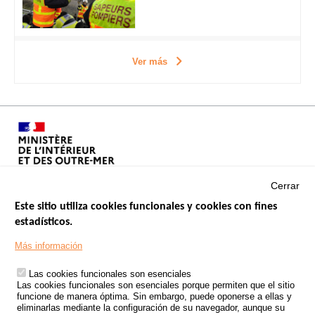
Ver más
Cerrar
Este sitio utiliza cookies funcionales y cookies con fines
estadísticos.
Menu
SITIOS DE GOBIERNO
Footer
Más información
INSEGURIDAD VIAL
Las cookies funcionales son esenciales
TRATAMIENTO DE DATOS PERSONALES PROCEDENTES DE
Las cookies funcionales son esenciales porque permiten que el sitio
ACCIDENTES DE TRÁFICO
funcione de manera óptima. Sin embargo, puede oponerse a ellas y
eliminarlas mediante la configuración de su navegador, aunque su
ESTUDIOS