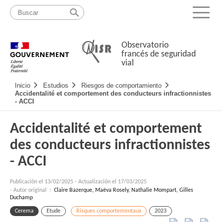
Pasar
Mapa
al
web
Menu
contenido
Observatorio
francés de seguridad
vial
Navigation
Inicio
Estudios
Riesgos de comportamiento
principale
Accidentalité et comportement des conducteurs infractionnistes
- ACCI
Accidentalité et comportement
des conducteurs infractionnistes
- ACCI
Publicación el
13/02/2025
-
Actualización el 17/03/2025
- Autor original :
Claire Bazerque, Maëva Rosely, Nathalie Mompart, Gilles
Duchamp
Cerema
Etude
Risques comportementaux
2023