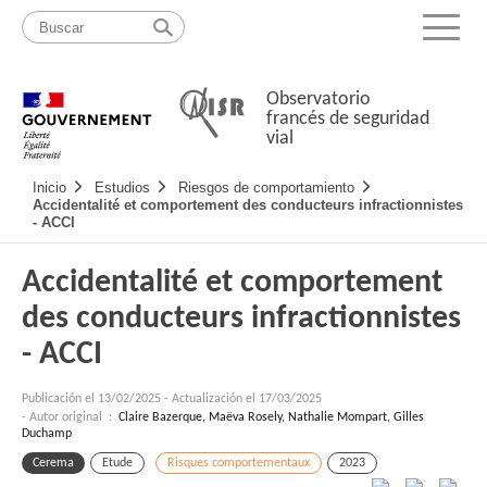
Pasar
Mapa
al
web
Menu
contenido
Observatorio
francés de seguridad
vial
Navigation
Inicio
Estudios
Riesgos de comportamiento
principale
Accidentalité et comportement des conducteurs infractionnistes
- ACCI
Accidentalité et comportement
des conducteurs infractionnistes
- ACCI
Publicación el
13/02/2025
-
Actualización el 17/03/2025
- Autor original :
Claire Bazerque, Maëva Rosely, Nathalie Mompart, Gilles
Duchamp
Cerema
Etude
Risques comportementaux
2023