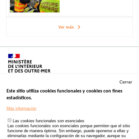
Ver más
Cerrar
Este sitio utiliza cookies funcionales y cookies con fines
estadísticos.
Menu
SITIOS DE GOBIERNO
Footer
Más información
INSEGURIDAD VIAL
Las cookies funcionales son esenciales
TRATAMIENTO DE DATOS PERSONALES PROCEDENTES DE
Las cookies funcionales son esenciales porque permiten que el sitio
ACCIDENTES DE TRÁFICO
funcione de manera óptima. Sin embargo, puede oponerse a ellas y
eliminarlas mediante la configuración de su navegador, aunque su
ESTUDIOS